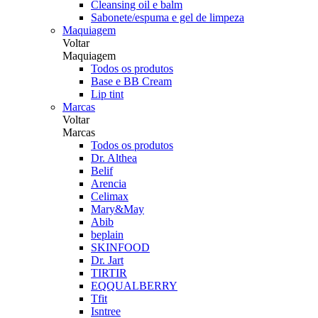
Cleansing oil e balm
Sabonete/espuma e gel de limpeza
Maquiagem
Voltar
Maquiagem
Todos os produtos
Base e BB Cream
Lip tint
Marcas
Voltar
Marcas
Todos os produtos
Dr. Althea
Belif
Arencia
Celimax
Mary&May
Abib
beplain
SKINFOOD
Dr. Jart
TIRTIR
EQQUALBERRY
Tfit
Isntree