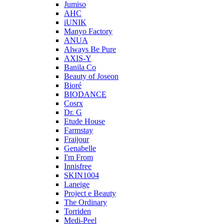
Jumiso
AHC
iUNIK
Manyo Factory
ANUA
Always Be Pure
AXIS-Y
Banila Co
Beauty of Joseon
Bioré
BIODANCE
Cosrx
Dr. G
Etude House
Farmstay
Fraijour
Genabelle
I'm From
Innisfree
SKIN1004
Laneige
Project e Beauty
The Ordinary
Torriden
Medi-Peel