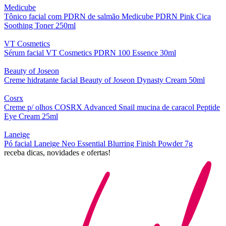
Medicube
Tônico facial com PDRN de salmão Medicube PDRN Pink Cica
Soothing Toner 250ml
VT Cosmetics
Sérum facial VT Cosmetics PDRN 100 Essence 30ml
Beauty of Joseon
Creme hidratante facial Beauty of Joseon Dynasty Cream 50ml
Cosrx
Creme p/ olhos COSRX Advanced Snail mucina de caracol Peptide
Eye Cream 25ml
Laneige
Pó facial Laneige Neo Essential Blurring Finish Powder 7g
receba dicas, novidades e ofertas!