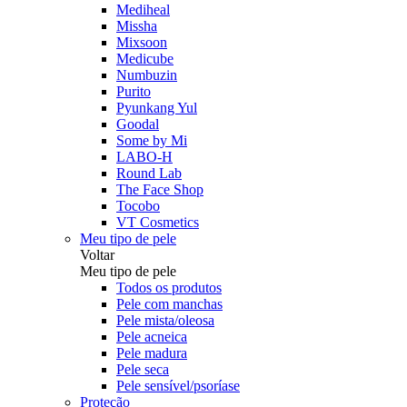
Mediheal
Missha
Mixsoon
Medicube
Numbuzin
Purito
Pyunkang Yul
Goodal
Some by Mi
LABO-H
Round Lab
The Face Shop
Tocobo
VT Cosmetics
Meu tipo de pele
Voltar
Meu tipo de pele
Todos os produtos
Pele com manchas
Pele mista/oleosa
Pele acneica
Pele madura
Pele seca
Pele sensível/psoríase
Proteção