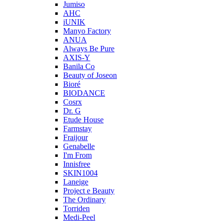
Jumiso
AHC
iUNIK
Manyo Factory
ANUA
Always Be Pure
AXIS-Y
Banila Co
Beauty of Joseon
Bioré
BIODANCE
Cosrx
Dr. G
Etude House
Farmstay
Fraijour
Genabelle
I'm From
Innisfree
SKIN1004
Laneige
Project e Beauty
The Ordinary
Torriden
Medi-Peel