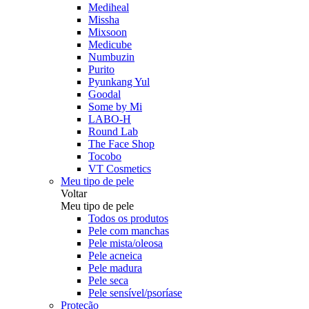
Mediheal
Missha
Mixsoon
Medicube
Numbuzin
Purito
Pyunkang Yul
Goodal
Some by Mi
LABO-H
Round Lab
The Face Shop
Tocobo
VT Cosmetics
Meu tipo de pele
Voltar
Meu tipo de pele
Todos os produtos
Pele com manchas
Pele mista/oleosa
Pele acneica
Pele madura
Pele seca
Pele sensível/psoríase
Proteção