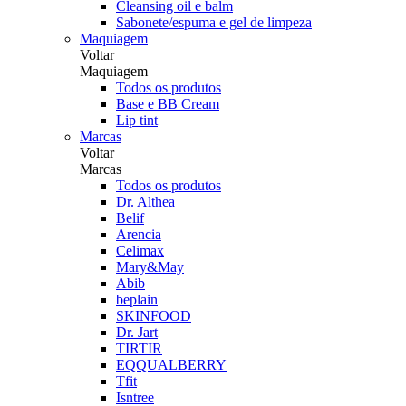
Cleansing oil e balm
Sabonete/espuma e gel de limpeza
Maquiagem
Voltar
Maquiagem
Todos os produtos
Base e BB Cream
Lip tint
Marcas
Voltar
Marcas
Todos os produtos
Dr. Althea
Belif
Arencia
Celimax
Mary&May
Abib
beplain
SKINFOOD
Dr. Jart
TIRTIR
EQQUALBERRY
Tfit
Isntree