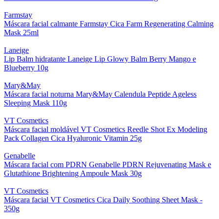
Farmstay
Máscara facial calmante Farmstay Cica Farm Regenerating Calming
Mask 25ml
Laneige
Lip Balm hidratante Laneige Lip Glowy Balm Berry Mango e
Blueberry 10g
Mary&May
Máscara facial noturna Mary&May Calendula Peptide Ageless
Sleeping Mask 110g
VT Cosmetics
Máscara facial moldável VT Cosmetics Reedle Shot Ex Modeling
Pack Collagen Cica Hyaluronic Vitamin 25g
Genabelle
Máscara facial com PDRN Genabelle PDRN Rejuvenating Mask e
Glutathione Brightening Ampoule Mask 30g
VT Cosmetics
Máscara facial VT Cosmetics Cica Daily Soothing Sheet Mask -
350g