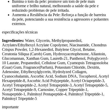
Ilumina o tom da pele: promove um tom de pele mais
uniforme e brilho natural, melhorando a saúde da pele e
reduzindo problemas de pele irritada.
Aumenta a Resiliência da Pele: Reforça a função de barreira
da pele, potenciando a sua resistência a agressores e poluentes
externos.
especificações técnicas
Ingredientes:
Water, Glycerin, Methylpropanediol,
Acrylates/Ethylhexyl Acrylate Copolymer, Niacinamide, Chondrus
Crispus Powder, 1,2-Hexanediol, Butylene Glycol, Betaine,
Ceratonia Siliqua (Carob) Gum, Hydroxyacetophenone, Allantoin,
Glucomannan, Xanthan Gum, Laureth-21, Panthenol, Polyglyceryl-
10 Laurate, Propanediol, Cellulose Gum, Cyamopsis Tetragonoloba
(Guar) Gum, Fragrance(Parfum), Potassium Chloride, Dextrin,
Adenosine, Ethylhexylglycerin, Hydrolyzed Collagen,
Cyanocobalamin, Ascorbic Acid, Sodium DNA, Tocopherol, Acetyl
Hexapeptide-8, Ascorbic Acid Polypeptide, Acetyl Octapeptide-3,
Acetyl Tetrapeptide-2, Acetyl Tetrapeptide-3, Acetyl Tetrapeptide-5,
Acetyl Tetrapeptide-9, Carnosine, Copper Tripeptide-1,
Nonapeptide-1, Palmitoyl Pentapeptide-4, Palmitoyl Tripeptide-1,
Palmitoyl Tripeptide-5
importante