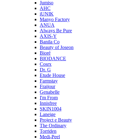
Jumiso
AHC
iUNIK
Manyo Factory
ANUA
Always Be Pure
AXIS-Y
Banila Co
Beauty of Joseon
Bioré
BIODANCE
Cosrx
Dr. G
Etude House
Farmstay
Fraijour
Genabelle
I'm From
Innisfree
SKIN1004
Laneige
Project e Beauty
The Ordinary
Torriden
Medi-Peel