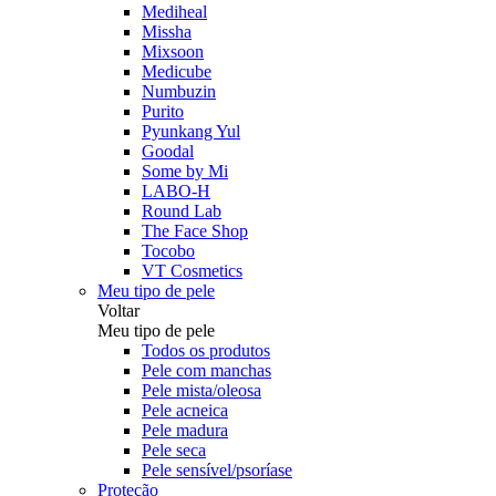
Mediheal
Missha
Mixsoon
Medicube
Numbuzin
Purito
Pyunkang Yul
Goodal
Some by Mi
LABO-H
Round Lab
The Face Shop
Tocobo
VT Cosmetics
Meu tipo de pele
Voltar
Meu tipo de pele
Todos os produtos
Pele com manchas
Pele mista/oleosa
Pele acneica
Pele madura
Pele seca
Pele sensível/psoríase
Proteção