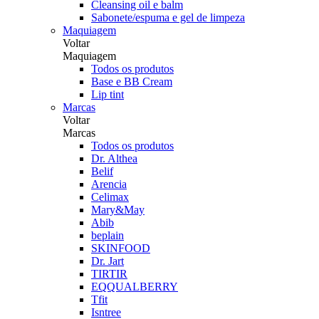
Cleansing oil e balm
Sabonete/espuma e gel de limpeza
Maquiagem
Voltar
Maquiagem
Todos os produtos
Base e BB Cream
Lip tint
Marcas
Voltar
Marcas
Todos os produtos
Dr. Althea
Belif
Arencia
Celimax
Mary&May
Abib
beplain
SKINFOOD
Dr. Jart
TIRTIR
EQQUALBERRY
Tfit
Isntree