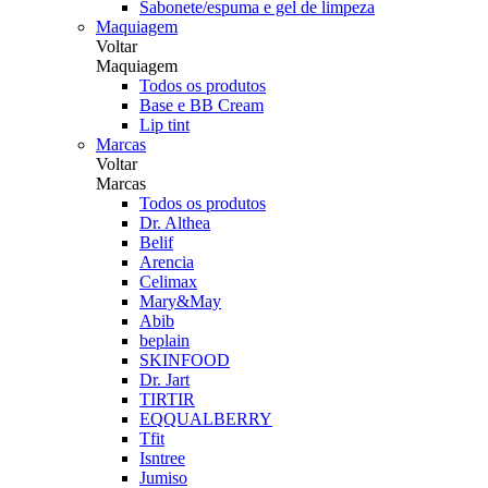
Sabonete/espuma e gel de limpeza
Maquiagem
Voltar
Maquiagem
Todos os produtos
Base e BB Cream
Lip tint
Marcas
Voltar
Marcas
Todos os produtos
Dr. Althea
Belif
Arencia
Celimax
Mary&May
Abib
beplain
SKINFOOD
Dr. Jart
TIRTIR
EQQUALBERRY
Tfit
Isntree
Jumiso