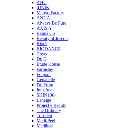
AHC
iUNIK
Manyo Factory
ANUA
Always Be Pure
AXIS-Y
Banila Co
Beauty of Joseon
Bioré
BIODANCE
Cosrx
Dr. G
Etude House
Farmstay
Fraijour
Genabelle
I'm From
Innisfree
SKIN1004
Laneige
Project e Beauty
The Ordinary
Torriden
Medi-Peel
Mediheal