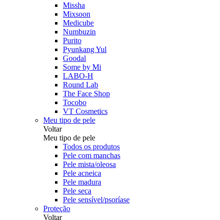
Missha
Mixsoon
Medicube
Numbuzin
Purito
Pyunkang Yul
Goodal
Some by Mi
LABO-H
Round Lab
The Face Shop
Tocobo
VT Cosmetics
Meu tipo de pele
Voltar
Meu tipo de pele
Todos os produtos
Pele com manchas
Pele mista/oleosa
Pele acneica
Pele madura
Pele seca
Pele sensível/psoríase
Proteção
Voltar