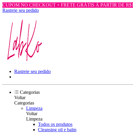
CUPOM NO CHECKOUT + FRETE GRÁTIS Á PARTIR DE R$1.
Rastreie seu pedido
Rastreie seu pedido
Categorias
Voltar
Categorias
Limpeza
Voltar
Limpeza
Todos os produtos
Cleansing oil e balm