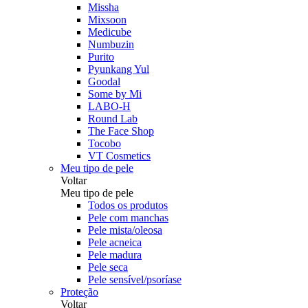
Missha
Mixsoon
Medicube
Numbuzin
Purito
Pyunkang Yul
Goodal
Some by Mi
LABO-H
Round Lab
The Face Shop
Tocobo
VT Cosmetics
Meu tipo de pele
Voltar
Meu tipo de pele
Todos os produtos
Pele com manchas
Pele mista/oleosa
Pele acneica
Pele madura
Pele seca
Pele sensível/psoríase
Proteção
Voltar