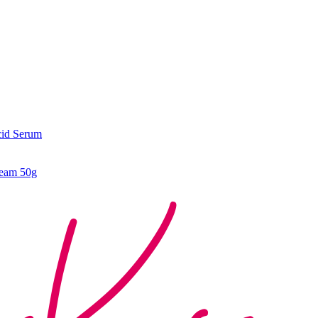
cid Serum
ream 50g