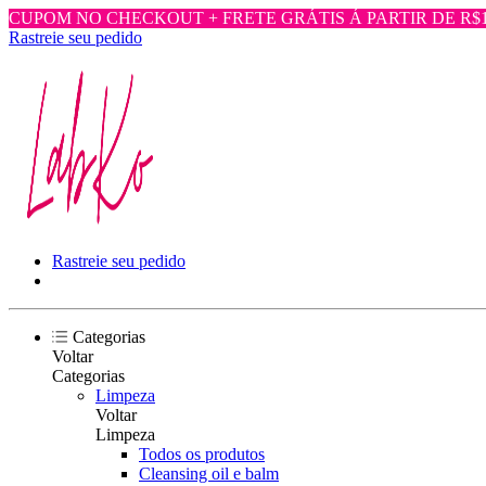
CUPOM NO CHECKOUT + FRETE GRÁTIS Á PARTIR DE R$1.
Rastreie seu pedido
Rastreie seu pedido
Categorias
Voltar
Categorias
Limpeza
Voltar
Limpeza
Todos os produtos
Cleansing oil e balm