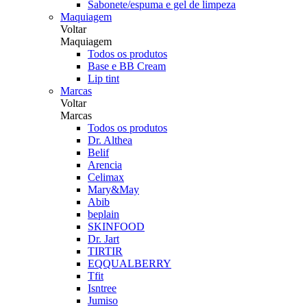
Sabonete/espuma e gel de limpeza
Maquiagem
Voltar
Maquiagem
Todos os produtos
Base e BB Cream
Lip tint
Marcas
Voltar
Marcas
Todos os produtos
Dr. Althea
Belif
Arencia
Celimax
Mary&May
Abib
beplain
SKINFOOD
Dr. Jart
TIRTIR
EQQUALBERRY
Tfit
Isntree
Jumiso