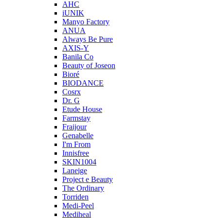
AHC
iUNIK
Manyo Factory
ANUA
Always Be Pure
AXIS-Y
Banila Co
Beauty of Joseon
Bioré
BIODANCE
Cosrx
Dr. G
Etude House
Farmstay
Fraijour
Genabelle
I'm From
Innisfree
SKIN1004
Laneige
Project e Beauty
The Ordinary
Torriden
Medi-Peel
Mediheal