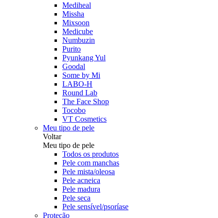
Mediheal
Missha
Mixsoon
Medicube
Numbuzin
Purito
Pyunkang Yul
Goodal
Some by Mi
LABO-H
Round Lab
The Face Shop
Tocobo
VT Cosmetics
Meu tipo de pele
Voltar
Meu tipo de pele
Todos os produtos
Pele com manchas
Pele mista/oleosa
Pele acneica
Pele madura
Pele seca
Pele sensível/psoríase
Proteção