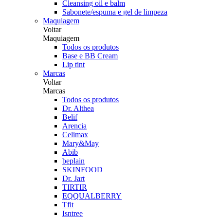
Cleansing oil e balm
Sabonete/espuma e gel de limpeza
Maquiagem
Voltar
Maquiagem
Todos os produtos
Base e BB Cream
Lip tint
Marcas
Voltar
Marcas
Todos os produtos
Dr. Althea
Belif
Arencia
Celimax
Mary&May
Abib
beplain
SKINFOOD
Dr. Jart
TIRTIR
EQQUALBERRY
Tfit
Isntree