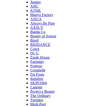
Jumiso
AHC
iUNIK
Manyo Factory
ANUA
Always Be Pure
AXIS-Y
Banila Co
Beauty of Joseon
Bioré
BIODANCE
Cosrx
Dr. G
Etude House
Farmstay
Fraijour
Genabelle
I'm From
Innisfree
SKIN1004
Laneige
Project e Beauty
The Ordinary
Torriden
Medi-Peel