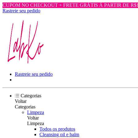
CUPOM NO CHECKOUT + FRETE GRÁTIS Á PARTIR DE R$1.
Rastreie seu pedido
Rastreie seu pedido
Categorias
Voltar
Categorias
Limpeza
Voltar
Limpeza
Todos os produtos
Cleansing oil e balm