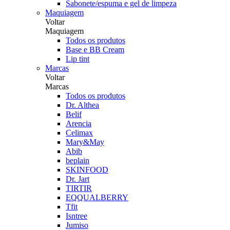
Sabonete/espuma e gel de limpeza
Maquiagem
Voltar
Maquiagem
Todos os produtos
Base e BB Cream
Lip tint
Marcas
Voltar
Marcas
Todos os produtos
Dr. Althea
Belif
Arencia
Celimax
Mary&May
Abib
beplain
SKINFOOD
Dr. Jart
TIRTIR
EQQUALBERRY
Tfit
Isntree
Jumiso