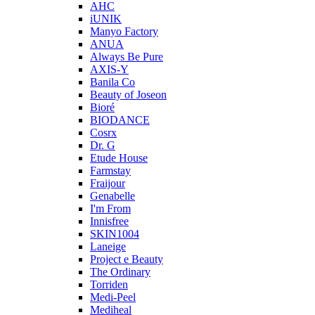
AHC
iUNIK
Manyo Factory
ANUA
Always Be Pure
AXIS-Y
Banila Co
Beauty of Joseon
Bioré
BIODANCE
Cosrx
Dr. G
Etude House
Farmstay
Fraijour
Genabelle
I'm From
Innisfree
SKIN1004
Laneige
Project e Beauty
The Ordinary
Torriden
Medi-Peel
Mediheal