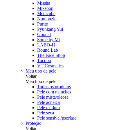
Missha
Mixsoon
Medicube
Numbuzin
Purito
Pyunkang Yul
Goodal
Some by Mi
LABO-H
Round Lab
The Face Shop
Tocobo
VT Cosmetics
Meu tipo de pele
Voltar
Meu tipo de pele
Todos os produtos
Pele com manchas
Pele mista/oleosa
Pele acneica
Pele madura
Pele seca
Pele sensível/psoríase
Proteção
Voltar