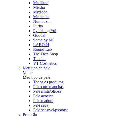
Mediheal
Missha
Mixsoon
Medicube
Numbuzin
Purito
Pyunkang Yul
Goodal
Some by Mi
LABO-H
Round Lab
The Face Shop
Tocobo
VT Cosmetics
Meu tipo de pele
Voltar
Meu tipo de pele
Todos os produtos
Pele com manchas
Pele mista/oleosa
Pele acneica
Pele madura
Pele seca
Pele sensível/psoríase
Proteção