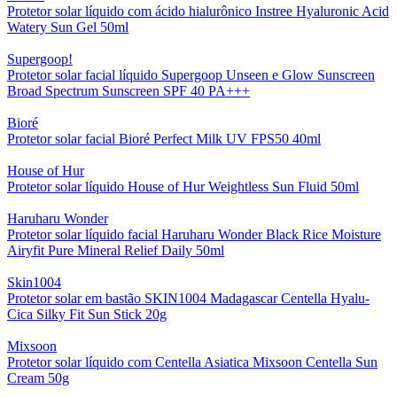
Protetor solar líquido com ácido hialurônico Instree Hyaluronic Acid
Watery Sun Gel 50ml
Supergoop!
Protetor solar facial líquido Supergoop Unseen e Glow Sunscreen
Broad Spectrum Sunscreen SPF 40 PA+++
Bioré
Protetor solar facial Bioré Perfect Milk UV FPS50 40ml
House of Hur
Protetor solar líquido House of Hur Weightless Sun Fluid 50ml
Haruharu Wonder
Protetor solar líquido facial Haruharu Wonder Black Rice Moisture
Airyfit Pure Mineral Relief Daily 50ml
Skin1004
Protetor solar em bastão SKIN1004 Madagascar Centella Hyalu-
Cica Silky Fit Sun Stick 20g
Mixsoon
Protetor solar líquido com Centella Asiatica Mixsoon Centella Sun
Cream 50g