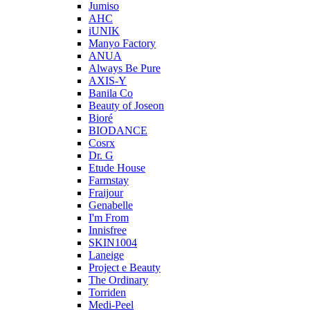
Jumiso
AHC
iUNIK
Manyo Factory
ANUA
Always Be Pure
AXIS-Y
Banila Co
Beauty of Joseon
Bioré
BIODANCE
Cosrx
Dr. G
Etude House
Farmstay
Fraijour
Genabelle
I'm From
Innisfree
SKIN1004
Laneige
Project e Beauty
The Ordinary
Torriden
Medi-Peel