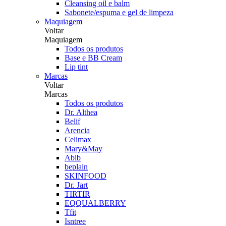
Cleansing oil e balm
Sabonete/espuma e gel de limpeza
Maquiagem
Voltar
Maquiagem
Todos os produtos
Base e BB Cream
Lip tint
Marcas
Voltar
Marcas
Todos os produtos
Dr. Althea
Belif
Arencia
Celimax
Mary&May
Abib
beplain
SKINFOOD
Dr. Jart
TIRTIR
EQQUALBERRY
Tfit
Isntree