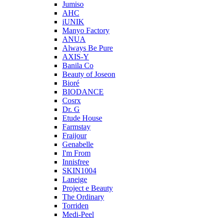
Jumiso
AHC
iUNIK
Manyo Factory
ANUA
Always Be Pure
AXIS-Y
Banila Co
Beauty of Joseon
Bioré
BIODANCE
Cosrx
Dr. G
Etude House
Farmstay
Fraijour
Genabelle
I'm From
Innisfree
SKIN1004
Laneige
Project e Beauty
The Ordinary
Torriden
Medi-Peel