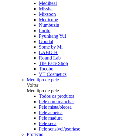
Mediheal
Missha
Mixsoon
Medicube
Numbuzin
Purito
Pyunkang Yul
Goodal
Some by Mi
LABO-H
Round Lab
The Face Shop
Tocobo
VT Cosmetics
Meu tipo de pele
Voltar
Meu tipo de pele
Todos os produtos
Pele com manchas
Pele mista/oleosa
Pele acneica
Pele madura
Pele seca
Pele sensível/psoríase
Proteção