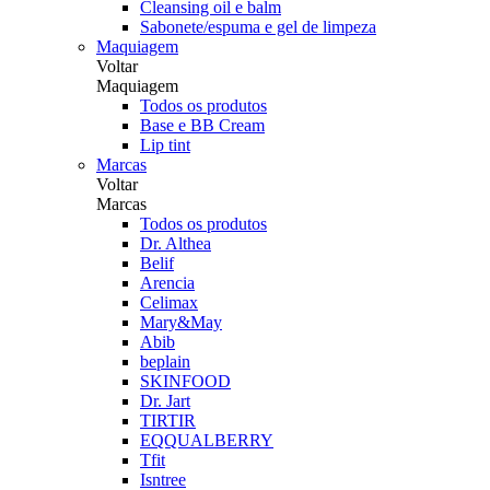
Cleansing oil e balm
Sabonete/espuma e gel de limpeza
Maquiagem
Voltar
Maquiagem
Todos os produtos
Base e BB Cream
Lip tint
Marcas
Voltar
Marcas
Todos os produtos
Dr. Althea
Belif
Arencia
Celimax
Mary&May
Abib
beplain
SKINFOOD
Dr. Jart
TIRTIR
EQQUALBERRY
Tfit
Isntree