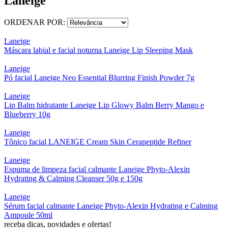
Laneige
ORDENAR POR:
Laneige
Máscara labial e facial noturna Laneige Lip Sleeping Mask
Laneige
Pó facial Laneige Neo Essential Blurring Finish Powder 7g
Laneige
Lip Balm hidratante Laneige Lip Glowy Balm Berry Mango e
Blueberry 10g
Laneige
Tônico facial LANEIGE Cream Skin Cerapeptide Refiner
Laneige
Espuma de limpeza facial calmante Laneige Phyto-Alexin
Hydrating & Calming Cleanser 50g e 150g
Laneige
Sérum facial calmante Laneige Phyto-Alexin Hydrating e Calming
Ampoule 50ml
receba dicas, novidades e ofertas!