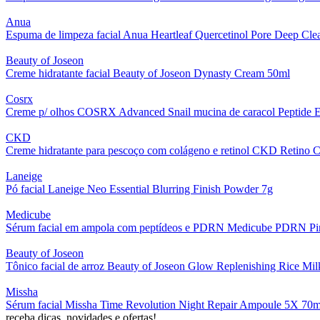
Anua
Espuma de limpeza facial Anua Heartleaf Quercetinol Pore Deep Cl
Beauty of Joseon
Creme hidratante facial Beauty of Joseon Dynasty Cream 50ml
Cosrx
Creme p/ olhos COSRX Advanced Snail mucina de caracol Peptide 
CKD
Creme hidratante para pescoço com colágeno e retinol CKD Retino
Laneige
Pó facial Laneige Neo Essential Blurring Finish Powder 7g
Medicube
Sérum facial em ampola com peptídeos e PDRN Medicube PDRN P
Beauty of Joseon
Tônico facial de arroz Beauty of Joseon Glow Replenishing Rice Mi
Missha
Sérum facial Missha Time Revolution Night Repair Ampoule 5X 70m
receba dicas, novidades e ofertas!