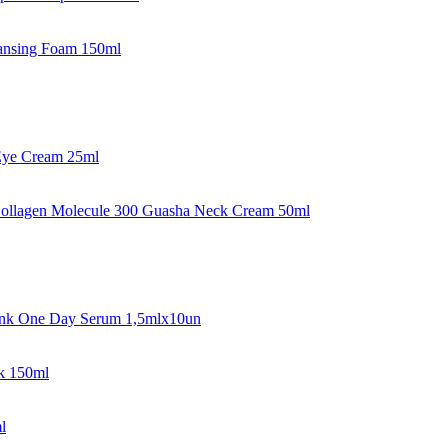
eansing Foam 150ml
Eye Cream 25ml
 Collagen Molecule 300 Guasha Neck Cream 50ml
ink One Day Serum 1,5mlx10un
lk 150ml
l