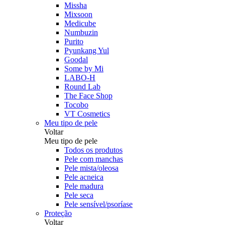
Missha
Mixsoon
Medicube
Numbuzin
Purito
Pyunkang Yul
Goodal
Some by Mi
LABO-H
Round Lab
The Face Shop
Tocobo
VT Cosmetics
Meu tipo de pele
Voltar
Meu tipo de pele
Todos os produtos
Pele com manchas
Pele mista/oleosa
Pele acneica
Pele madura
Pele seca
Pele sensível/psoríase
Proteção
Voltar