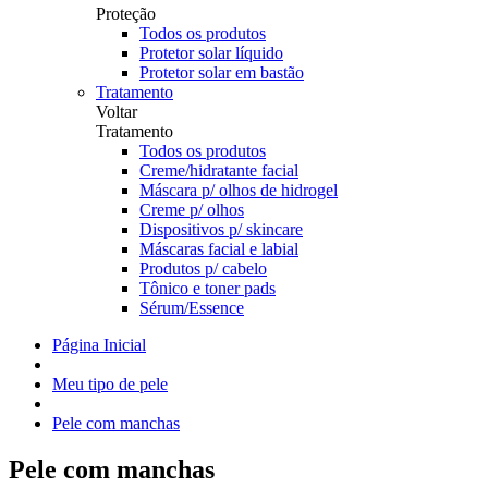
Proteção
Todos os produtos
Protetor solar líquido
Protetor solar em bastão
Tratamento
Voltar
Tratamento
Todos os produtos
Creme/hidratante facial
Máscara p/ olhos de hidrogel
Creme p/ olhos
Dispositivos p/ skincare
Máscaras facial e labial
Produtos p/ cabelo
Tônico e toner pads
Sérum/Essence
Página Inicial
Meu tipo de pele
Pele com manchas
Pele com manchas