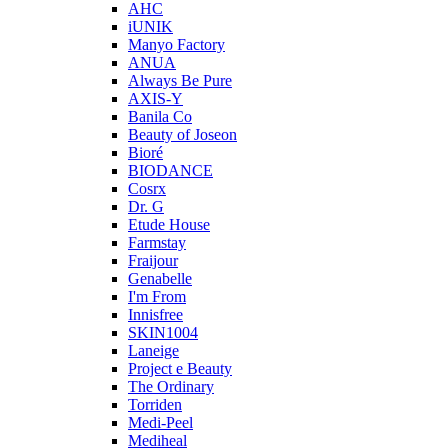
AHC
iUNIK
Manyo Factory
ANUA
Always Be Pure
AXIS-Y
Banila Co
Beauty of Joseon
Bioré
BIODANCE
Cosrx
Dr. G
Etude House
Farmstay
Fraijour
Genabelle
I'm From
Innisfree
SKIN1004
Laneige
Project e Beauty
The Ordinary
Torriden
Medi-Peel
Mediheal