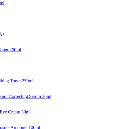
0ml
PA++
Toner 200ml
thing Toner 250ml
pot Correcting Serum 30ml
n Eye Cream 30ml
apsule Ampoule 100ml