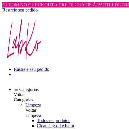
CUPOM NO CHECKOUT + FRETE GRÁTIS Á PARTIR DE R$1.
Rastreie seu pedido
Rastreie seu pedido
Categorias
Voltar
Categorias
Limpeza
Voltar
Limpeza
Todos os produtos
Cleansing oil e balm