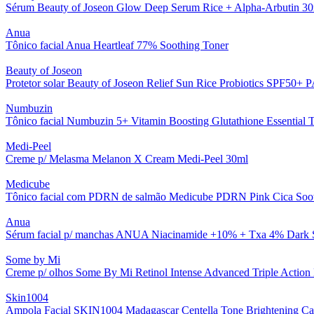
Sérum Beauty of Joseon Glow Deep Serum Rice + Alpha-Arbutin 3
Anua
Tônico facial Anua Heartleaf 77% Soothing Toner
Beauty of Joseon
Protetor solar Beauty of Joseon Relief Sun Rice Probiotics SPF50+ 
Numbuzin
Tônico facial Numbuzin 5+ Vitamin Boosting Glutathione Essential 
Medi-Peel
Creme p/ Melasma Melanon X Cream Medi-Peel 30ml
Medicube
Tônico facial com PDRN de salmão Medicube PDRN Pink Cica Soo
Anua
Sérum facial p/ manchas ANUA Niacinamide +10% + Txa 4% Dark S
Some by Mi
Creme p/ olhos Some By Mi Retinol Intense Advanced Triple Actio
Skin1004
Ampola Facial SKIN1004 Madagascar Centella Tone Brightening C