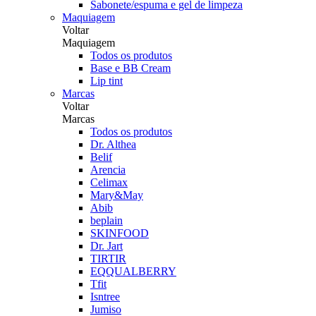
Sabonete/espuma e gel de limpeza
Maquiagem
Voltar
Maquiagem
Todos os produtos
Base e BB Cream
Lip tint
Marcas
Voltar
Marcas
Todos os produtos
Dr. Althea
Belif
Arencia
Celimax
Mary&May
Abib
beplain
SKINFOOD
Dr. Jart
TIRTIR
EQQUALBERRY
Tfit
Isntree
Jumiso