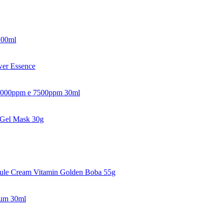
200ml
er Essence
 2000ppm e 7500ppm 30ml
 Gel Mask 30g
sule Cream Vitamin Golden Boba 55g
rum 30ml