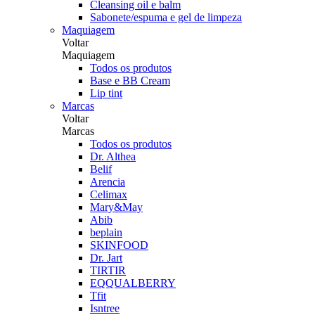
Cleansing oil e balm
Sabonete/espuma e gel de limpeza
Maquiagem
Voltar
Maquiagem
Todos os produtos
Base e BB Cream
Lip tint
Marcas
Voltar
Marcas
Todos os produtos
Dr. Althea
Belif
Arencia
Celimax
Mary&May
Abib
beplain
SKINFOOD
Dr. Jart
TIRTIR
EQQUALBERRY
Tfit
Isntree