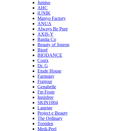
Jumiso
AHC
iUNIK
Manyo Factory
ANUA
Always Be Pure
AXIS-Y
Banila Co
Beauty of Joseon
Bioré
BIODANCE
Cosrx
Dr. G
Etude House
Farmstay
Fraijour
Genabelle
I'm From
Innisfree
SKIN1004
Laneige
Project e Beauty
The Ordinary
Torriden
Medi-Peel