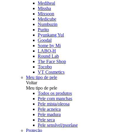
Mediheal
Missha
Mixsoon
Medicube
Numbuzin
Purito
Pyunkang Yul
Goodal
Some by Mi
LABO-H
Round Lab
The Face Shop
Tocobo
VT Cosmetics
Meu tipo de pele
Voltar
Meu tipo de pele
Todos os produtos
Pele com manchas
Pele mista/oleosa
Pele acneica
Pele madura
Pele seca
Pele sensível/psoríase
Proteção