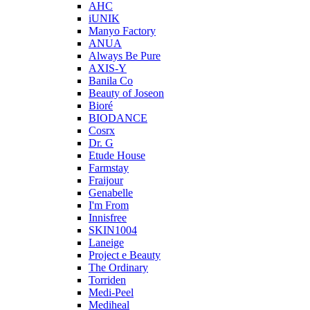
AHC
iUNIK
Manyo Factory
ANUA
Always Be Pure
AXIS-Y
Banila Co
Beauty of Joseon
Bioré
BIODANCE
Cosrx
Dr. G
Etude House
Farmstay
Fraijour
Genabelle
I'm From
Innisfree
SKIN1004
Laneige
Project e Beauty
The Ordinary
Torriden
Medi-Peel
Mediheal