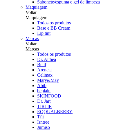
Sabonete/espuma e gel de limpeza
Maquiagem
Voltar
Maquiagem
Todos os produtos
Base e BB Cream
Lip tint
Marcas
Voltar
Marcas
Todos os produtos
Dr. Althea
Belif
Arencia
Celimax
Mary&May
Abib
beplain
SKINFOOD
Dr. Jart
TIRTIR
EQQUALBERRY
Tfit
Isntree
Jumiso