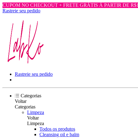
CUPOM NO CHECKOUT + FRETE GRÁTIS Á PARTIR DE R$1.
Rastreie seu pedido
Rastreie seu pedido
Categorias
Voltar
Categorias
Limpeza
Voltar
Limpeza
Todos os produtos
Cleansing oil e balm