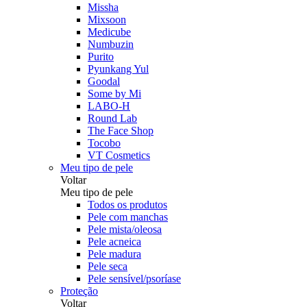
Missha
Mixsoon
Medicube
Numbuzin
Purito
Pyunkang Yul
Goodal
Some by Mi
LABO-H
Round Lab
The Face Shop
Tocobo
VT Cosmetics
Meu tipo de pele
Voltar
Meu tipo de pele
Todos os produtos
Pele com manchas
Pele mista/oleosa
Pele acneica
Pele madura
Pele seca
Pele sensível/psoríase
Proteção
Voltar