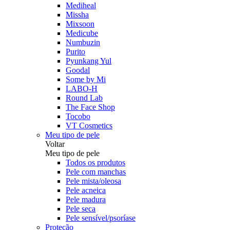
Mediheal
Missha
Mixsoon
Medicube
Numbuzin
Purito
Pyunkang Yul
Goodal
Some by Mi
LABO-H
Round Lab
The Face Shop
Tocobo
VT Cosmetics
Meu tipo de pele
Voltar
Meu tipo de pele
Todos os produtos
Pele com manchas
Pele mista/oleosa
Pele acneica
Pele madura
Pele seca
Pele sensível/psoríase
Proteção