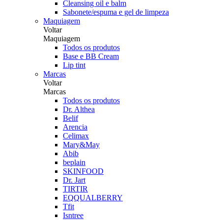
Cleansing oil e balm
Sabonete/espuma e gel de limpeza
Maquiagem
Voltar
Maquiagem
Todos os produtos
Base e BB Cream
Lip tint
Marcas
Voltar
Marcas
Todos os produtos
Dr. Althea
Belif
Arencia
Celimax
Mary&May
Abib
beplain
SKINFOOD
Dr. Jart
TIRTIR
EQQUALBERRY
Tfit
Isntree