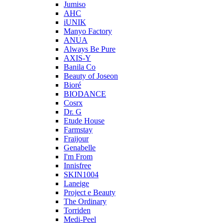
Jumiso
AHC
iUNIK
Manyo Factory
ANUA
Always Be Pure
AXIS-Y
Banila Co
Beauty of Joseon
Bioré
BIODANCE
Cosrx
Dr. G
Etude House
Farmstay
Fraijour
Genabelle
I'm From
Innisfree
SKIN1004
Laneige
Project e Beauty
The Ordinary
Torriden
Medi-Peel