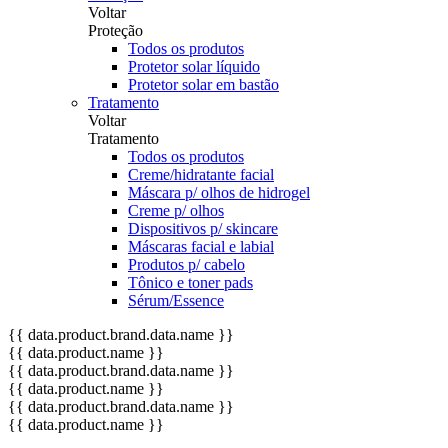
Voltar
Proteção
Todos os produtos
Protetor solar líquido
Protetor solar em bastão
Tratamento
Voltar
Tratamento
Todos os produtos
Creme/hidratante facial
Máscara p/ olhos de hidrogel
Creme p/ olhos
Dispositivos p/ skincare
Máscaras facial e labial
Produtos p/ cabelo
Tônico e toner pads
Sérum/Essence
{{ data.product.brand.data.name }}
{{ data.product.name }}
{{ data.product.brand.data.name }}
{{ data.product.name }}
{{ data.product.brand.data.name }}
{{ data.product.name }}