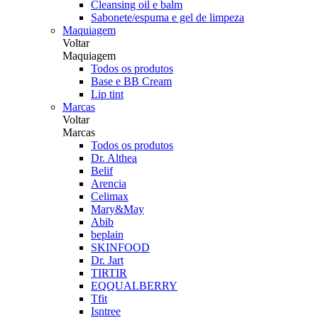
Cleansing oil e balm
Sabonete/espuma e gel de limpeza
Maquiagem
Voltar
Maquiagem
Todos os produtos
Base e BB Cream
Lip tint
Marcas
Voltar
Marcas
Todos os produtos
Dr. Althea
Belif
Arencia
Celimax
Mary&May
Abib
beplain
SKINFOOD
Dr. Jart
TIRTIR
EQQUALBERRY
Tfit
Isntree