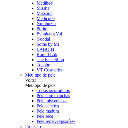
Mediheal
Missha
Mixsoon
Medicube
Numbuzin
Purito
Pyunkang Yul
Goodal
Some by Mi
LABO-H
Round Lab
The Face Shop
Tocobo
VT Cosmetics
Meu tipo de pele
Voltar
Meu tipo de pele
Todos os produtos
Pele com manchas
Pele mista/oleosa
Pele acneica
Pele madura
Pele seca
Pele sensível/psoríase
Proteção