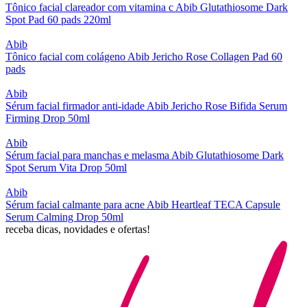
Tônico facial clareador com vitamina c Abib Glutathiosome Dark
Spot Pad 60 pads 220ml
Abib
Tônico facial com colágeno Abib Jericho Rose Collagen Pad 60
pads
Abib
Sérum facial firmador anti-idade Abib Jericho Rose Bifida Serum
Firming Drop 50ml
Abib
Sérum facial para manchas e melasma Abib Glutathiosome Dark
Spot Serum Vita Drop 50ml
Abib
Sérum facial calmante para acne Abib Heartleaf TECA Capsule
Serum Calming Drop 50ml
receba dicas, novidades e ofertas!