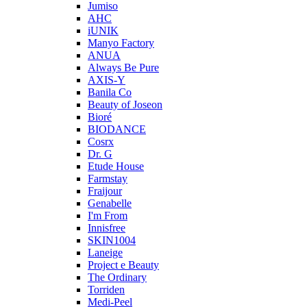
Jumiso
AHC
iUNIK
Manyo Factory
ANUA
Always Be Pure
AXIS-Y
Banila Co
Beauty of Joseon
Bioré
BIODANCE
Cosrx
Dr. G
Etude House
Farmstay
Fraijour
Genabelle
I'm From
Innisfree
SKIN1004
Laneige
Project e Beauty
The Ordinary
Torriden
Medi-Peel