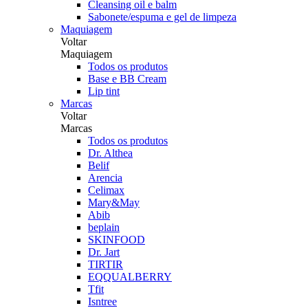
Cleansing oil e balm
Sabonete/espuma e gel de limpeza
Maquiagem
Voltar
Maquiagem
Todos os produtos
Base e BB Cream
Lip tint
Marcas
Voltar
Marcas
Todos os produtos
Dr. Althea
Belif
Arencia
Celimax
Mary&May
Abib
beplain
SKINFOOD
Dr. Jart
TIRTIR
EQQUALBERRY
Tfit
Isntree