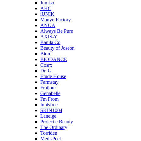
Jumiso
AHC
iUNIK
Manyo Factory
ANUA
Always Be Pure
AXIS-Y
Banila Co
Beauty of Joseon
Bioré
BIODANCE
Cosrx
Dr. G
Etude House
Farmstay
Fraijour
Genabelle
I'm From
Innisfree
SKIN1004
Laneige
Project e Beauty
The Ordinary
Torriden
Medi-Peel