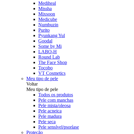
Mediheal
Missha
Mixsoon
Medicube
Numbuzin
Purito
Pyunkang Yul
Goodal
Some by Mi
LABO-H
Round Lab
The Face Shop
Tocobo
VT Cosmetics
Meu tipo de pele
Voltar
Meu tipo de pele
Todos os produtos
Pele com manchas
Pele mista/oleosa
Pele acneica
Pele madura
Pele seca
Pele sensível/psoríase
Proteção