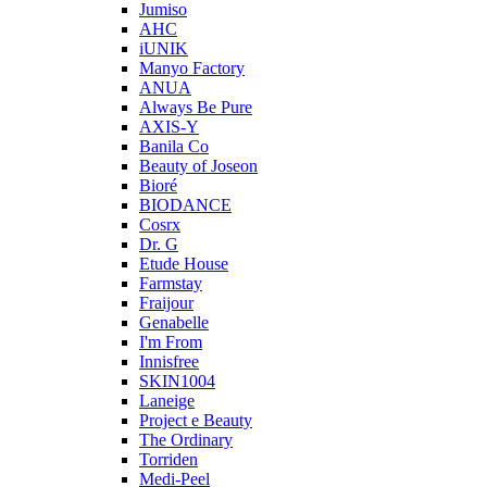
Jumiso
AHC
iUNIK
Manyo Factory
ANUA
Always Be Pure
AXIS-Y
Banila Co
Beauty of Joseon
Bioré
BIODANCE
Cosrx
Dr. G
Etude House
Farmstay
Fraijour
Genabelle
I'm From
Innisfree
SKIN1004
Laneige
Project e Beauty
The Ordinary
Torriden
Medi-Peel