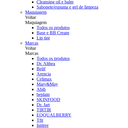
Cleansing oil e balm
Sabonete/espuma e gel de limpeza
Maquiagem
Voltar
Maquiagem
Todos os produtos
Base e BB Cream
Lip tint
Marcas
Voltar
Marcas
Todos os produtos
Dr. Althea
Belif
Arencia
Celimax
Mary&May
Abib
beplain
SKINFOOD
Dr. Jart
TIRTIR
EQQUALBERRY
Tfit
Isntree