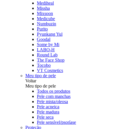
Mediheal
Missha
Mixsoon
Medicube
Numbuzin
Purito
Pyunkang Yul
Goodal
Some by Mi
LABO-H
Round Lab
The Face Shop
Tocobo
VT Cosmetics
Meu tipo de pele
Voltar
Meu tipo de pele
Todos os produtos
Pele com manchas
Pele mista/oleosa
Pele acneica
Pele madura
Pele seca
Pele sensível/psoríase
Proteção